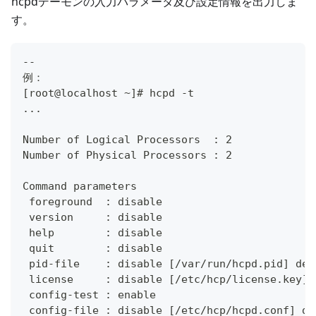
hcpdデーモンの入力パラメータ及び設定情報を出力しま
す。
--
例：
[root@localhost ~]# hcpd -t
...
Number of Logical Processors  : 2
Number of Physical Processors : 2
Command parameters
 foreground  : disable
 version     : disable
 help        : disable
 quit        : disable
 pid-file    : disable [/var/run/hcpd.pid] def
 license     : disable [/etc/hcp/license.key] 
 config-test : enable
 config-file : disable [/etc/hcp/hcpd.conf] de