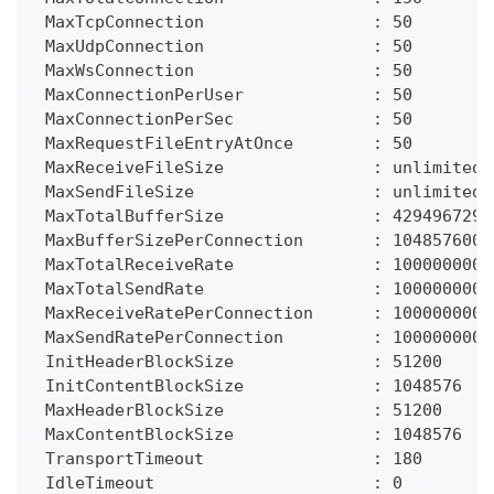
 MaxTcpConnection                 : 50
 MaxUdpConnection                 : 50
 MaxWsConnection                  : 50
 MaxConnectionPerUser             : 50
 MaxConnectionPerSec              : 50
 MaxRequestFileEntryAtOnce        : 50
 MaxReceiveFileSize               : unlimited
 MaxSendFileSize                  : unlimited
 MaxTotalBufferSize               : 4294967296
 MaxBufferSizePerConnection       : 104857600
 MaxTotalReceiveRate              : 1000000000
 MaxTotalSendRate                 : 1000000000
 MaxReceiveRatePerConnection      : 1000000000
 MaxSendRatePerConnection         : 1000000000
 InitHeaderBlockSize              : 51200
 InitContentBlockSize             : 1048576
 MaxHeaderBlockSize               : 51200
 MaxContentBlockSize              : 1048576
 TransportTimeout                 : 180
 IdleTimeout                      : 0