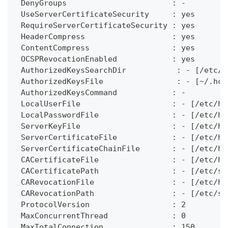
 DenyGroups                       : -
 UseServerCertificateSecurity     : yes
 RequireServerCertificateSecurity : yes
 HeaderCompress                   : yes
 ContentCompress                  : yes
 OCSPRevocationEnabled            : yes
 AuthorizedKeysSearchDir           : - [/etc/h
 AuthorizedKeysFile                : - [~/.hcp
 AuthorizedKeysCommand            : - 
 LocalUserFile                    : - [/etc/hc
 LocalPasswordFile                : - [/etc/hc
 ServerKeyFile                    : - [/etc/hc
 ServerCertificateFile            : - [/etc/hc
 ServerCertificateChainFile       : - [/etc/hc
 CACertificateFile                : - [/etc/hc
 CACertificatePath                : - [/etc/ss
 CARevocationFile                 : - [/etc/hc
 CARevocationPath                 : - [/etc/ss
 ProtocolVersion                  : 2
 MaxConcurrentThread              : 0
 MaxTotalConnection               : 150