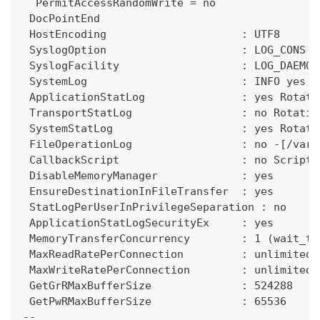
  PermitAccessRandomWrite = no
 DocPointEnd
 HostEncoding                     : UTF8
 SyslogOption                     : LOG_CONS |
 SyslogFacility                   : LOG_DAEMON
 SystemLog                        : INFO yes R
 ApplicationStatLog               : yes Rotati
 TransportStatLog                 : no Rotatio
 SystemStatLog                    : yes Rotati
 FileOperationLog                 : no -[/var/
 CallbackScript                   : no Script[
 DisableMemoryManager             : yes
 EnsureDestinationInFileTransfer  : yes
 StatLogPerUserInPrivilegeSeparation : no
 ApplicationStatLogSecurityEx     : yes
 MemoryTransferConcurrency        : 1 (wait_ty
 MaxReadRatePerConnection         : unlimited
 MaxWriteRatePerConnection        : unlimited
 GetGrRMaxBufferSize              : 524288
 GetPwRMaxBufferSize              : 65536
--