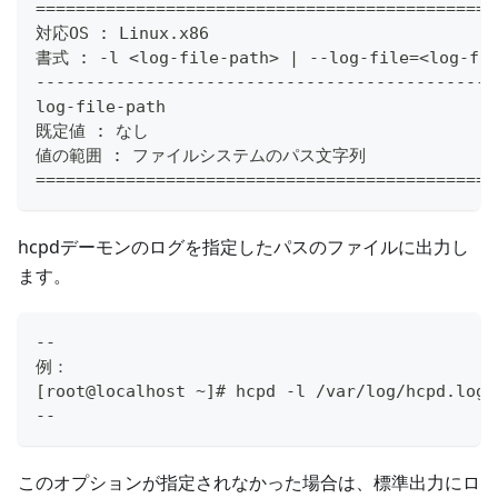
==============================================
対応OS : Linux.x86
書式 : -l <log-file-path> | --log-file=<log-fil
----------------------------------------------
log-file-path
既定値 : なし
値の範囲 : ファイルシステムのパス文字列
==============================================
hcpdデーモンのログを指定したパスのファイルに出力し
ます。
--
例：
[root@localhost ~]# hcpd -l /var/log/hcpd.log 
--
このオプションが指定されなかった場合は、標準出力にロ