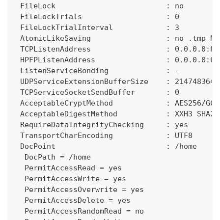
 FileLock                         : no
 FileLockTrials                   : 0
 FileLockTrialInterval            : 3
 AtomicLikeSaving                 : no .tmp NO
 TCPListenAddress                 : 0.0.0.0:87
 HPFPListenAddress                : 0.0.0.0:65
 ListenServiceBonding             : -
 UDPServiceExtensionBufferSize    : 2147483648
 TCPServiceSocketSendBuffer       : 0
 AcceptableCryptMethod            : AES256/GCM
 AcceptableDigestMethod           : XXH3 SHA25
 RequireDataIntegrityChecking     : yes
 TransportCharEncoding            : UTF8
 DocPoint                         : /home
  DocPath = /home
  PermitAccessRead = yes
  PermitAccessWrite = yes
  PermitAccessOverwrite = yes
  PermitAccessDelete = yes
  PermitAccessRandomRead = no