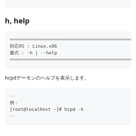
h, help
==============================================
対応OS : Linux.x86
書式 : -h | --help
==============================================
hcpdデーモンのヘルプを表示します。
--
例：
[root@localhost ~]# hcpd -h
--