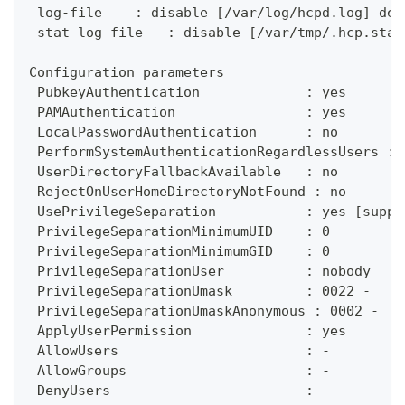
 log-file    : disable [/var/log/hcpd.log] def
 stat-log-file   : disable [/var/tmp/.hcp.stat
Configuration parameters
 PubkeyAuthentication             : yes
 PAMAuthentication                : yes
 LocalPasswordAuthentication      : no
 PerformSystemAuthenticationRegardlessUsers : 
 UserDirectoryFallbackAvailable   : no
 RejectOnUserHomeDirectoryNotFound : no
 UsePrivilegeSeparation           : yes [supp_
 PrivilegeSeparationMinimumUID    : 0
 PrivilegeSeparationMinimumGID    : 0
 PrivilegeSeparationUser          : nobody
 PrivilegeSeparationUmask         : 0022 -
 PrivilegeSeparationUmaskAnonymous : 0002 -
 ApplyUserPermission              : yes
 AllowUsers                       : -
 AllowGroups                      : -
 DenyUsers                        : -