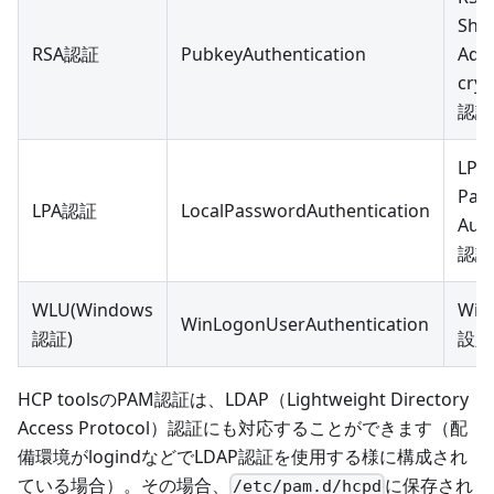
Sha
RSA認証
PubkeyAuthentication
Adl
cry
認証
LPA(
Pas
LPA認証
LocalPasswordAuthentication
Auth
認証
WLU(Windows
Wi
WinLogonUserAuthentication
認証)
設定
HCP toolsのPAM認証は、LDAP（Lightweight Directory
Access Protocol）認証にも対応することができます（配
備環境がlogindなどでLDAP認証を使用する様に構成され
ている場合）。その場合、
に保存され
/etc/pam.d/hcpd