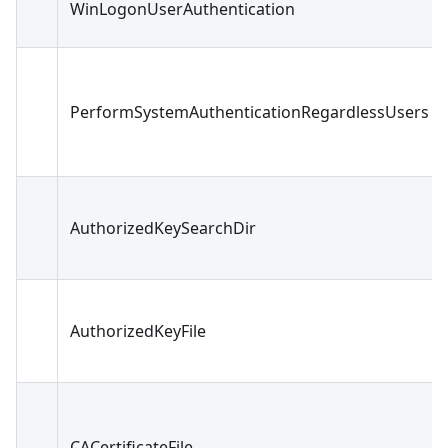
WinLogonUserAuthentication
PerformSystemAuthenticationRegardlessUsers
AuthorizedKeySearchDir
AuthorizedKeyFile
CACertificateFile