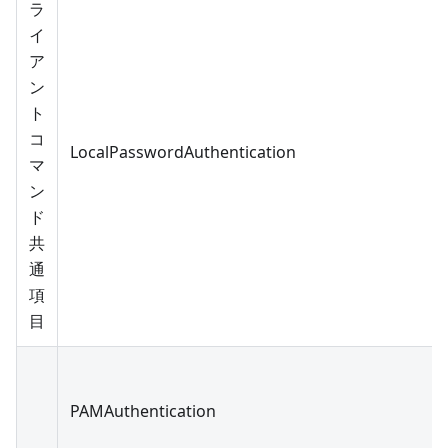
ラ
イ
ア
ン
ト
コ
LocalPasswordAuthentication
マ
ン
ド
共
通
項
目
PAMAuthentication