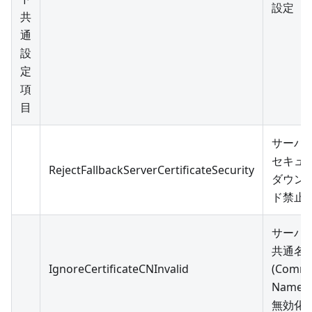
設定
共
通
設
定
項
目
サーバ
セキュ
RejectFallbackServerCertificateSecurity
ダウン
ド禁止
サーバ
共通名
IgnoreCertificateCNInvalid
(Comm
Name
無効化