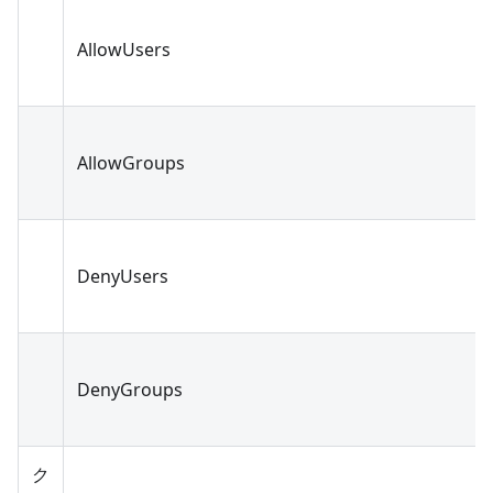
AllowUsers
AllowGroups
DenyUsers
DenyGroups
ク