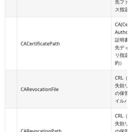
先ファ
ス指定
CA(Cert
Authori
証明書
CACertificatePath
先ディ
リ指定
約）
CRL（
失効リ
CARevocationFile
の保管
イルパ
CRL（
失効リ
CARevocationPath
の保管