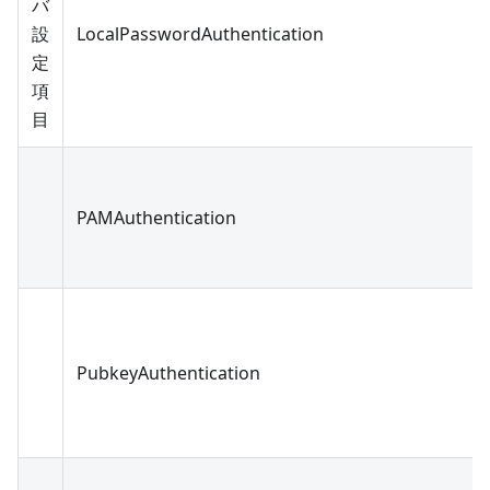
バ
設
LocalPasswordAuthentication
定
項
目
PAMAuthentication
PubkeyAuthentication