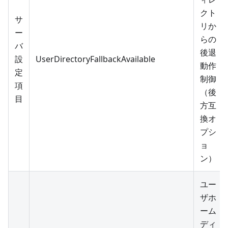
クト
サ
リか
ー
らの
バ
後退
設
UserDirectoryFallbackAvailable
動作
定
制御
項
（後
目
方互
換オ
プシ
ョ
ン）
ユー
ザホ
ーム
ディ