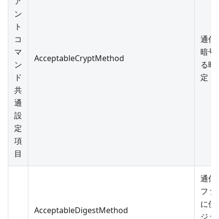
ア
ン
ト
コ
通信
マ
暗号
AcceptableCryptMethod
ン
る暗
ド
定
共
通
設
定
項
目
通信
ファ
に使
AcceptableDigestMethod
ジェ