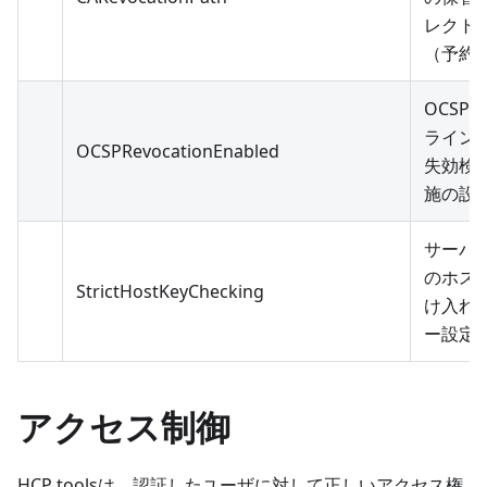
レクト
（予約
OCSP
ライン
OCSPRevocationEnabled
失効検
施の設
サーバ
のホス
StrictHostKeyChecking
け入れ
ー設定
アクセス制御
HCP toolsは、認証したユーザに対して正しいアクセス権