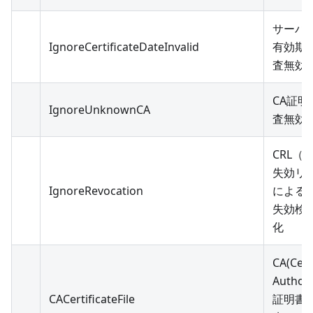
サーバ
IgnoreCertificateDateInvalid
有効期
査無効
CA証明
IgnoreUnknownCA
査無効
CRL（
失効リ
IgnoreRevocation
による
失効検
化
CA(Cert
Authori
CACertificateFile
証明書