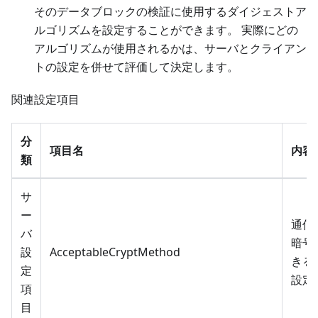
そのデータブロックの検証に使用するダイジェストア
ルゴリズムを設定することができます。 実際にどの
アルゴリズムが使用されるかは、サーバとクライアン
トの設定を併せて評価して決定します。
関連設定項目
分
項目名
内容
類
サ
ー
通信
バ
暗号
設
AcceptableCryptMethod
きる
定
設定
項
目