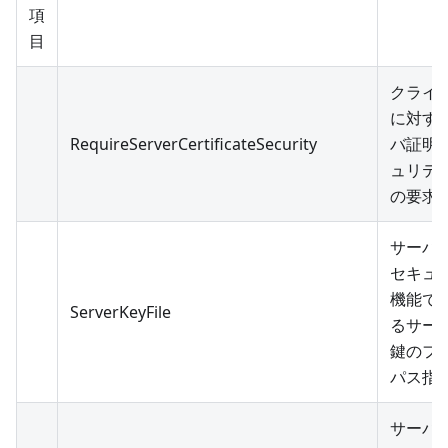
項
目
クライ
に対す
RequireServerCertificateSecurity
バ証明
ュリテ
の要求
サーバ
セキュ
機能で
ServerKeyFile
るサー
鍵のフ
パス指
サーバ