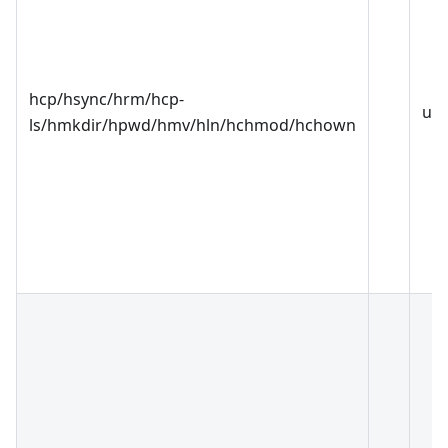
hcp/hsync/hrm/hcp-
use
ls/hmkdir/hpwd/hmv/hln/hchmod/hchown