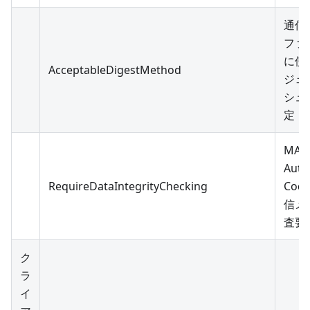
通信
ファ
に使
AcceptableDigestMethod
ジェ
シュ
定
MAC
Auth
RequireDataIntegrityChecking
Cod
信メ
査要
ク
ラ
イ