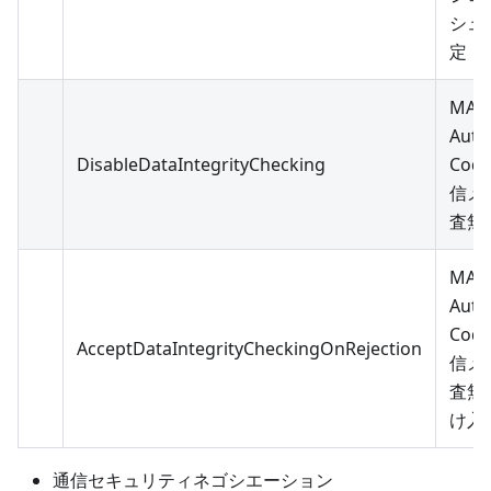
シュ
定
MAC
Auth
DisableDataIntegrityChecking
Cod
信メ
査無
MAC
Auth
Cod
AcceptDataIntegrityCheckingOnRejection
信メ
査無
け入
通信セキュリティネゴシエーション