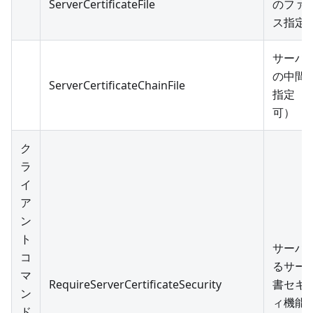
ServerCertificateFile
のファ
ス指定
サーバ
の中間
ServerCertificateChainFile
指定（
可）
ク
ラ
イ
ア
ン
ト
サーバ
コ
るサー
マ
RequireServerCertificateSecurity
書セキ
ン
ィ機能
ド