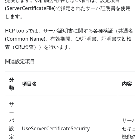
提供します。公開鍵が存在しない場合は、設定項目
(ServerCertificateFile)で指定されたサーバ証明書を使用
します。
HCP toolsでは、サーバ証明書に関する各種検証（共通名
(Common Name)、有効期間、CA証明書、証明書失効検
査（CRL検査））を行います。
関連設定項目
分
項目名
内容
類
サ
ー
バ
サーバ
設
UseServerCertificateSecurity
セキュ
定
機能の