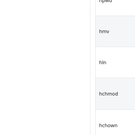
hpwd
hmv
hln
hchmod
hchown