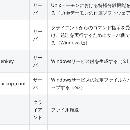
サー
Unixデーモンにおける特権分離機能
バ
る（Unixデーモンの付属ソフトウェ
クライアントからのコマンド指示を受
サー
け、処理を実行するためにサーバ側で
バ
る（Windows版）
サー
genkey
Windowsサービス鍵を生成する（※1
バ
サー
Windowsサービスの設定ファイルを
backup_conf
バ
ップする（※2）
クラ
イア
ファイル転送
ント