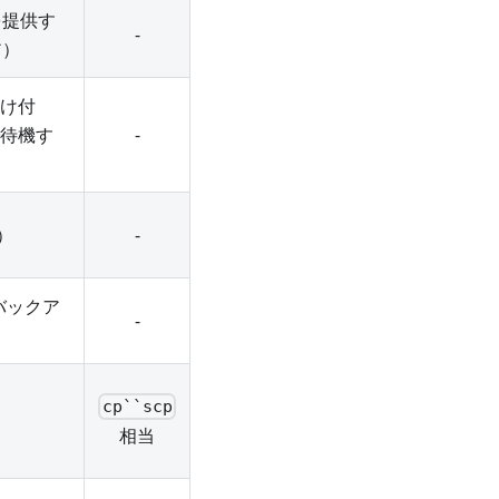
を提供す
-
ア）
け付
待機す
-
）
-
バックア
-
cp``scp
相当