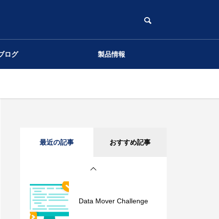
通信性能に影響するLinux
ブログ
製品情報
のOS設定（UDP編）
通信性能に影響するLinux
のOS設定（TCP編）
Apple M1 10Gbps環境 ベ
最近の記事
おすすめ記事
ンチマーク Archaea tool
s
Data Mover Challenge