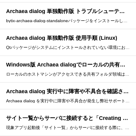
Archaea dialog 単独動作版 トラブルシューティング (Linux)
bytix-archaea-dialog-standaloneパッケージをインストールした際に発生し得るトラブル事例について記載します。・Archaea dialogが起動しない lddコマンドで依存ライブラリを確認する デバッグモード起動で実行時の依存ライブラリを確認する
Archaea dialog 単独動作版 使用手順 (Linux)
Qtパッケージがシステムにインストールされていない環境において、ユーザ権限でArchaea dialogをホームディレクトリにインストールし、利用する手順例を示します。手順の概略は以下のとおりです。１．bytix-archaea-dialog パッケージをインストールする２．byti
Windows版 Archaea dialogでローカルの共有フォルダにアクセスする
ローカルのホストマシンがアクセスできる共有フォルダ領域は、Archaea dialog上のローカル表示ビューからでもアクセス可能です。ただし、認証が通っていない場合は、以下のような表示になります。 この様な場合は、次の様にエクスプローラ側で認証を通してから、Archa
Archaea dialog 実行中に障害や不具合を確認された場合
Archaea dialog を実行中に障害や不具合が発生し弊社サポートへ問い合わせをされる場合、以下の情報をご提供いただくことで、迅速に対応できる場合があります。１．障害発生時の状況２．障害発生環境３．サーバ側、クライアント側のログや設定ファイル４．障害発生時のクライア
サイト一覧からサーバに接続すると「Creating a terminal proxy for HCP protocol was failed.」というエラーが表示されて接続できない場合の対処方法
現象アプリ起動後「サイト一覧」からサーバに接続する際に、以下のようなエラーが表示される。確認問題の切り分けのために、「ヘルプ」⇒「アプリケーション診断」で表示される「通信機能」のステータスを確認してください。想定される原因と対処方法 通信機能が異常表示