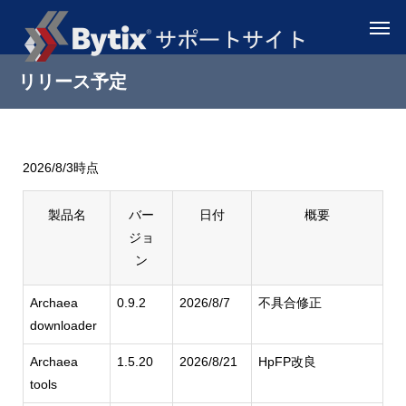
リリース予定
2026/8/3時点
製品名
バー
日付
概要
ジョ
ン
Archaea
0.9.2
2026/8/7
不具合修正
downloader
Archaea
1.5.20
2026/8/21
HpFP改良
tools