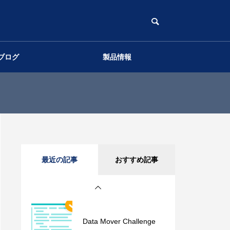
ブログ
製品情報
通信性能に影響するLinux
のOS設定（UDP編）
通信性能に影響するLinux
のOS設定（TCP編）
Apple M1 10Gbps環境 ベ
最近の記事
おすすめ記事
ンチマーク Archaea tool
s
Data Mover Challenge