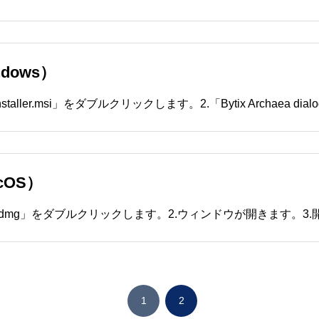
ndows）
acOS）
1
2