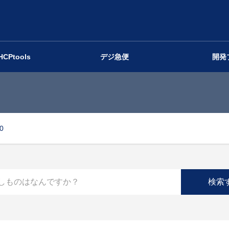
HCPtools
デジ急便
開発
.0