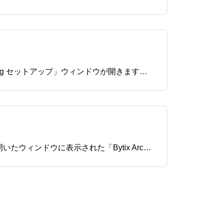
1.ダウンロードした「BytixArchaeaDialogInstaller.msi」をダブルクリックします。2.「Bytix Archaea dialog セットアップ」ウィンドウが開きます。3.「使用許諾契約書に同意します」にチェックをして、「インストール」ボタン
1.ダウンロードした「Bytix Archaea dialog.dmg」をダブルクリックします。2.ウィンドウが開きます。3.開いたウィンドウに表示された「Bytix Archaea dialog」のアイコンを「Applications」フォルダにドラッグ＆ドロップし