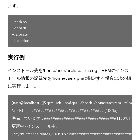
ます。
--nodeps
--dbpath
--relocate
--badreloc
実行例
インストール先を/home/user/archaea_dialog、RPMのインス
トール情報の記録先を/home/user/rpmに指定する場合は次の様
に実行します。
[user@localhost ~]$ rpm -ivh --nodeps --dbpath=/home/user/rpm --relocate 
Verifying... ################################# [100%]
準備しています... ################################# [100%]
更新中 / インストール中...
1:bytix-archaea-dialog-1.0.6-15.el9##############################