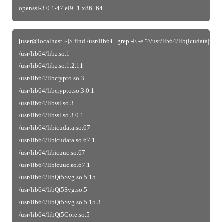
openssl-3.0.1-47.el9_1.x86_64
[user@localhost ~]$ find /usr/lib64 | grep -E -e "^/usr/lib64/lib(icudata|icu
/usr/lib64/libz.so.1
/usr/lib64/libz.so.1.2.11
/usr/lib64/libcrypto.so.3
/usr/lib64/libcrypto.so.3.0.1
/usr/lib64/libssl.so.3
/usr/lib64/libssl.so.3.0.1
/usr/lib64/libicudata.so.67
/usr/lib64/libicudata.so.67.1
/usr/lib64/libicuuc.so.67
/usr/lib64/libicuuc.so.67.1
/usr/lib64/libQt5Svg.so.5.15
/usr/lib64/libQt5Svg.so.5
/usr/lib64/libQt5Svg.so.5.15.3
/usr/lib64/libQt5Core.so.5