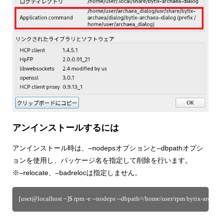
アンインストールするには
アンインストール時は、–nodepsオプションと–dbpathオプシ
ョンを使用し、パッケージ名を指定して削除を行います。
※–relocate、–badrelocは指定しません。
[user@localhost ~]$ rpm -e --nodeps --dbpath=/home/user/rpm bytix-archae